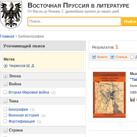
Восточная Пруссия в литературе
От Вислы до Немана. С древнейших времён до наших дней
Главная
> Библиография
Уточняющий поиск
1
Результатов:
Книги
Статьи
Метка
Черкесов Ш. Д.
Мыл
Эпоха
"Та
Война
Кали
Вторая Мировая война
(1)
ISBN
Тема
Биографии
(1)
Военная история
(1)
Фортификация
(1)
Страна