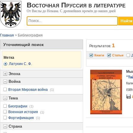
Восточная Пруссия в литературе
От Вислы до Немана. С древнейших времён до наших дней
Главная
> Библиография
Уточняющий поиск
1
Результатов:
Книги
Статьи
Метка
Латухин С. Ф.
Мыл
Эпоха
"Та
Война
Кали
Вторая Мировая война
(1)
ISBN
Тема
Биографии
(1)
Военная история
(1)
Фортификация
(1)
Страна