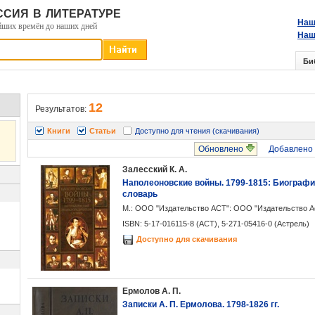
сия в литературе
Наш
йших времён до наших дней
Наш
Би
12
Результатов:
Книги
Статьи
Доступно для чтения (скачивания)
Обновлено
Добавлено
Залесский К. А.
Наполеоновские войны. 1799-1815: Биограф
словарь
М.: ООО "Издательство АСТ": ООО "Издательство Астр
ISBN: 5-17-016115-8 (АСТ), 5-271-05416-0 (Астрель)
Доступно для скачивания
Ермолов А. П.
Записки А. П. Ермолова. 1798-1826 гг.