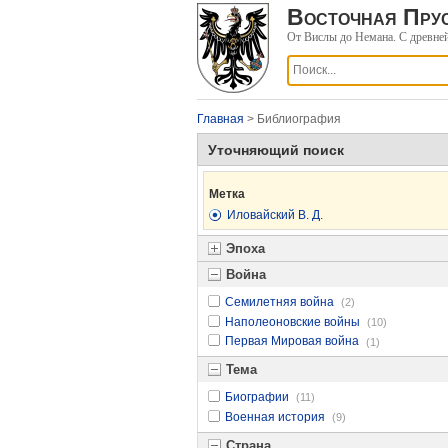
Восточная Прус
От Вислы до Немана. С древне
Главная
> Библиография
Уточняющий поиск
Метка
Иловайский В. Д.
Эпоха
Война
Семилетняя война
(2)
Наполеоновские войны
(10)
Первая Мировая война
(1)
Тема
Биографии
(11)
Военная история
(9)
Страна