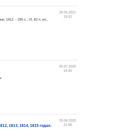
28.04.2021
19:52
1912. - 295 с.; VI, 83 л. ил.,
05.07.2020
14:40
ы
29.04.2020
21:58
12, 1813, 1814, 1815 годах: