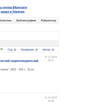
а группа ВКонтакте
 канал в Telegram
блиотека
Библиография
Рубрикатор
Год
Название
Автор
27.11.2024
20:37
ический энциклопедический
ель", 2003. - 825 с., 32 ил.
11.12.2023
19:39