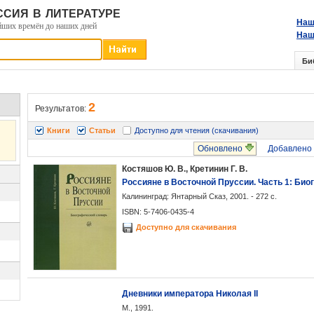
сия в литературе
Наш
йших времён до наших дней
Наш
Би
2
Результатов:
Книги
Статьи
Доступно для чтения (скачивания)
Обновлено
Добавлено
Костяшов Ю. В., Кретинин Г. В.
Россияне в Восточной Пруссии. Часть 1: Би
Калининград: Янтарный Сказ, 2001. - 272 с.
ISBN: 5-7406-0435-4
Доступно для скачивания
Дневники императора Николая II
М., 1991.