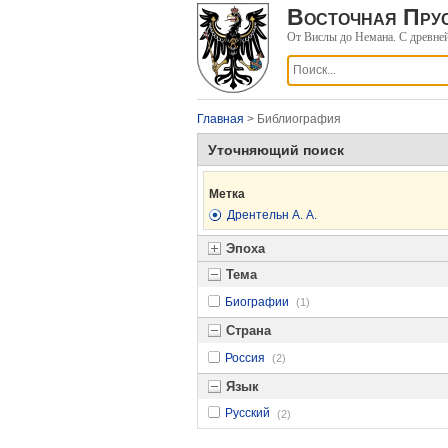
Восточная Прус
От Вислы до Немана. С древне
Главная
> Библиография
Уточняющий поиск
Метка
Дрентельн А. А.
Эпоха
Тема
Биографии
(1)
Страна
Россия
(2)
Язык
Русский
(2)