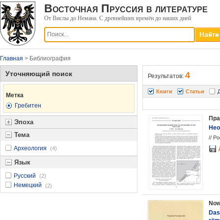
Восточная Пруссия в литературе
От Вислы до Немана. С древнейших времён до наших дней
Главная
> Библиография
Уточняющий поиск
4
Результатов:
Книги
Статьи
Метка
Гребитен
Пра
Эпоха
Нео
Тема
// Р
Археология
(4)
Язык
Русский
(2)
Немецкий
(2)
Now
Das