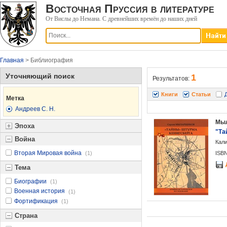
Восточная Пруссия в литературе
От Вислы до Немана. С древнейших времён до наших дней
Главная
> Библиография
Уточняющий поиск
1
Результатов:
Книги
Статьи
Метка
Андреев С. Н.
Мыл
Эпоха
"Та
Война
Кали
Вторая Мировая война
(1)
ISBN
Тема
Биографии
(1)
Военная история
(1)
Фортификация
(1)
Страна