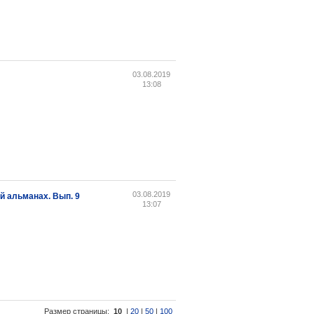
03.08.2019
13:08
03.08.2019
 альманах. Вып. 9
13:07
Размер страницы:
10
|
20
|
50
|
100