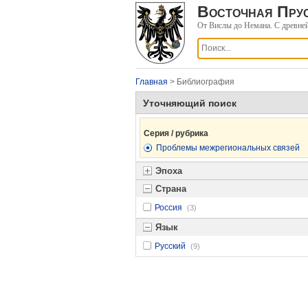
Восточная Прус
От Вислы до Немана. С древне
Главная
> Библиография
Уточняющий поиск
Серия / рубрика
Проблемы межрегиональных связей
Эпоха
Страна
Россия
(3)
Язык
Русский
(9)