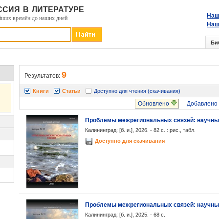
сия в литературе
Наш
йших времён до наших дней
Наш
Би
9
Результатов:
Книги
Статьи
Доступно для чтения (скачивания)
Обновлено
Добавлено
Проблемы межрегиональных связей: научный 
Калининград: [б. и.], 2026. - 82 с. : рис., табл.
Доступно для скачивания
Проблемы межрегиональных связей: научный 
Калининград: [б. и.], 2025. - 68 с.