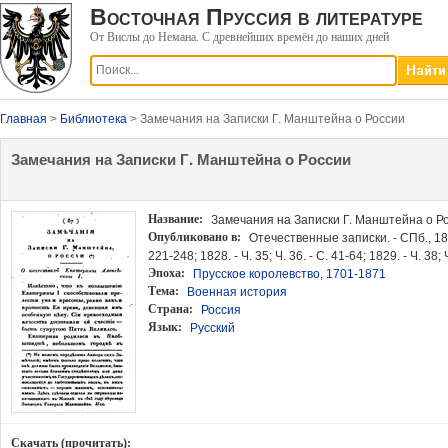
Восточная Пруссия в литературе
От Вислы до Немана. С древнейших времён до наших дней
Главная
>
Библиотека
> Замечания на Записки Г. Манштейна о России
Замечания на Записки Г. Манштейна о России
Название:
Замечания на Записки Г. Манштейна о Р
Опубликовано в:
Отечественные записки. - СПб., 1825. 
221-248; 1828. - Ч. 35; Ч. 36. - С. 41-64; 1829. - Ч. 38; 
Эпоха:
Прусское королевство, 1701-1871
Тема:
Военная история
Страна:
Россия
Язык:
Русский
Скачать (прочитать):