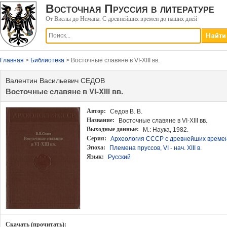
Восточная Пруссия в литературе
От Вислы до Немана. С древнейших времён до наших дней
Главная
>
Библиотека
> Восточные славяне в VI-XIII вв.
Валентин Васильевич СЕДОВ
Восточные славяне в VI-XIII вв.
Автор:
Седов В. В.
Название:
Восточные славяне в VI-XIII вв.
Выходные данные
:
М.: Наука, 1982.
Серия:
Археология СССР с древнейших времен
Эпоха:
Племена пруссов, VI - нач. XIII в.
Язык:
Русский
Скачать (прочитать):