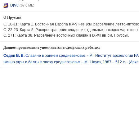
DjVu
(67.6 МБ)
О Пруссии:
С. 10-11: Карта 1. Восточная Европа в V-VII-вв. [см. расселение летто-литов
C. 22-23: Карта 5. Распространение кладов и отдельных находок мартынов
С. 271: Карта 38. Расселение восточных славян в IX-XII вв [см. Пруссы].
Данное произведение упоминается в следующих работах:
Седов В. В.
Славяне в раннем средневековье. - М.: Институт археологии РАН, 
Финно-угры и балты в эпоху средневековья. - М.: Наука, 1987. - 512 с. - (