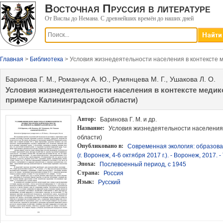
Восточная Пруссия в литературе
От Вислы до Немана. С древнейших времён до наших дней
Главная
>
Библиотека
> Условия жизнедеятельности населения в контексте 
Баринова Г. М., Романчук А. Ю., Румянцева М. Г., Ушакова Л. О.
Условия жизнедеятельности населения в контексте медик
примере Калининградской области)
Автор:
Баринова Г. М. и др.
Название:
Условия жизнедеятельности населения 
области)
Опубликовано в:
Современная экология: образова
(г. Воронеж, 4-6 октября 2017 г.). - Воронеж, 2017. - Т
Эпоха:
Послевоенный период, с 1945
Страна:
Россия
Язык:
Русский