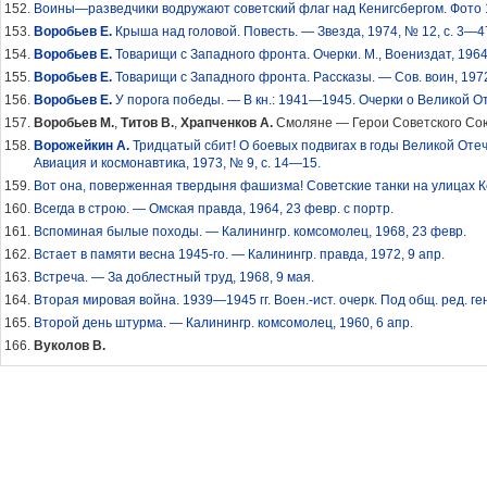
Воины—разведчики водружают советский флаг над Кенигсбергом. Фото 19
Воробьев Е.
Крыша над головой. Повесть. — Звезда, 1974, № 12, с. 3—4
Воробьев Е.
Товарищи с Западного фронта. Очерки. М., Воениздат, 1964.
Воробьев Е.
Товарищи с Западного фронта. Рассказы. — Сов. воин, 1972
Воробьев Е.
У порога победы. — В кн.: 1941—1945. Очерки о Великой От
Воробьев М.
,
Титов В.
,
Храпченков А.
Смоляне — Герои Советского Союз
Ворожейкин А.
Тридцатый сбит! О боевых подвигах в годы Великой От
Авиация и космонавтика, 1973, № 9, с. 14—15.
Вот она, поверженная твердыня фашизма! Советские танки на улицах Кен
Всегда в строю. — Омская правда, 1964, 23 февр. с портр.
Вспоминая былые походы. — Калинингр. комсомолец, 1968, 23 февр.
Встает в памяти весна 1945-го. — Калинингр. правда, 1972, 9 апр.
Встреча. — За доблестный труд, 1968, 9 мая.
Вторая мировая война. 1939—1945 гг. Воен.-ист. очерк. Под общ. ред. ген.-
Второй день штурма. — Калинингр. комсомолец, 1960, 6 апр.
Вуколов В.