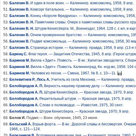
Балязин В.
И один в поле воин. — Калинингр. комсомолец, 1958, 9 апр.
Балязин В.
Комсорг батальона. — Калинингр. комсомолец, 1958, 9 апр.
Балязин В.
Конец «Короля Фридриха». — Калинингр. комсомолец, 1958,
Балязин В. Н.
Памятники славы. Очерк о памятниках славы русского оружи
Балязин В. Н.
Штурм Кенигсберга. М., Воениздат, 1964. 128 с. с ил. и кар
Балязин В.
Огнем проверенное братство. — Калинингр. комсомолец, 195
Балязин В.
Подвиг комсомольца. — Калинингр. комсомолец, 1958, 30 ма
Балязин В.
Страница истории. — Калинингр. правда, 1958, 9 апр. (13-я
Баренц С.
Флаг героя. — Защитник Отечества, 1945, 8 апр. (Герои штурм
Баринов М.
Вилла «Эдит». Повесть. — В кн.: Капитан звездолета. Сборни
Баринов М.
Вилла «Эдит». Повесть. Калининград, Кн. изд-во, 1958. 104 с.
Баринов М.
Человек из песни. — Смена, 1967, № 8, с. 10—11.
Белевитнев Р.
,
Лось А.
Учитель из села Мехонка. — Калинингр. правда, 1
Белобородов А. П.
Верность нашему правому делу. — Калинингр. комсо
Белобородов А. П.
Штурм Кенигсберга. — Красная звезда, 1970, 9 апр.
Белобородов А.
Решительный штурм. — Красная звезда, 1975, 8 апр.
Белобородов А.
Слово о полководце. — Известия, 1975, 30 сент.
Белобородов А.
Штурм Кенигсберга. — Красная звезда, 1970, 9 апр.
Белов И.
Подвиг.— Воен. обучение, 1945, 23 июня.
Бельский А.
Взрыв форта. — В кн.: Дорогой славы и бессмертия. Очерки
1966, с. 121—124.
Березников В.
Вспоминая минувшие дни. — Калинингр. правда, 1960, 7 