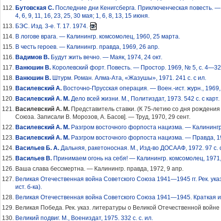
Бутовская С.
Последние дни Кенигсберга. Приключенческая повесть. — Маяк, 
4, 6, 9, 11, 16, 23, 25, 30 мая; 1, 6, 8, 13, 15 июня.
БЭС. Изд. 3-е. Т. 17. 1974.
В логове врага. — Калинингр. комсомолец, 1960, 25 марта.
В честь героев. — Калинингр. правда, 1969, 26 апр.
Вадимов В.
Будут жить вечно. — Маяк, 1974, 24 окт.
Ванюшин В.
Королевский форт. Повесть. — Простор. 1969, № 5, с. 4—32
Ванюшин В.
Штурм. Роман. Алма-Ата, «Жазушы», 1971. 241 с. с ил.
Василевский А.
Восточно-Прусская операция. — Воен.-ист. журн., 1969, №
Василевский А. М.
Дело всей жизни. М., Политиздат, 1973. 542 с. с карт. 
Василевский А. М.
Представитель ставки. (К 75-летию со дня рождени
Союза. Записали В. Морозов, А. Басов]. — Труд, 1970, 29 сент.
Василевский А. М.
Разгром восточного форпоста нацизма. — Калинингр.
Василевский А. М.
Разгром восточного форпоста нацизма. — Правда, 19
Васильев Б. А.
Дальняя, ракетоносная. М., Изд-во ДОСААФ, 1972. 97 с. с
Васильев В.
Принимаем огонь на себя! — Калинингр. комсомолец, 1971,
Ваша слава бессмертна. — Калинингр. правда, 1972, 9 апр.
Великая Отечественная война Советского Союза 1941—1945 гг. Рек. указ. л
ист. б-ка).
Великая Отечественная война Советского Союза 1941—1945. Краткая истори
Великая Победа. Рек. указ. литературы о Великой Отечественной войне 19
Великий подвиг. М., Воениздат, 1975. 332 с. с. ил.