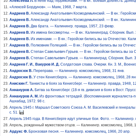
Алексеева Л.
В небе над терриконами. — В кн.: Боевая доблесть. Донецк
«Алексей Бордунов». — Маяк, 1968, 7 марта.
Андреев В.
Александр Анатольевич Космодемьянский. — В кн.: Геройски б
Андреев В.
Александр Анатольевич Космодемьянский. — В кн.: Калинингр
Андреев В.
Два брата. — Калинингр. правда, 1957, 23 февр.
Андреев В.
Их имена бессмертны. — В кн.: Калининград. Сборник. Вып. 3
Андреев В.
Их именами. — В кн.: Геройски бились вы за Отечество. Калин
Андреев В.
Полковник Полецкий. — В кн.: Геройски бились вы за Отечеств
Андреев В.
Степан Савельевич Гурьев. — В кн.: Геройски бились вы за От
Андреев В.
Степан Савельевич Гурьев. — Калининград. Сборник. Вып. 3.
Андреев Г. И.
,
Вакуров И. Д.
Солдатская слава. Очерки. Кн. 3. М., Военизд
Андросюк В.
Переправа. — Калинингр. комсомолец, 1968, 31 янв.
Андросюк В.
У стен Кенигсберга. — Калинингр. комсомолец, 1968, 28 ян
Анискин Г.
Танкисты в боях за Кенигсберг. — Калинингр. правда, 1948, 12
Аннануров А.
Битва за Кенигсберг. (18-я гв. дивизия в боях в Вост. Прус
Аннануров А. М.
Из фронтовых тетрадей. (Воспоминания журналиста-п
Ашхабад, 1972. 98 с.
Апрель 1945 г. Маршал Советского Союза А. М. Василевский и генералы И.
с. 51.
Апрель 1945 года. В Кенигсберге идут уличные бои. Фото. — Калинингр. 
Апрель, рожденный мужеством отцов. — Калинингр. комсомолец, 1968, 1
Ардукс Ф.
Бронзовая песня. — Калинингр. комсомолец, 1966, 20 апр.