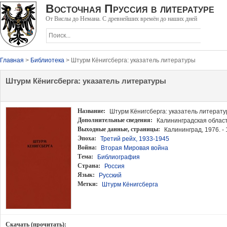
Восточная Пруссия в литературе
От Вислы до Немана. С древнейших времён до наших дней
Главная
>
Библиотека
> Штурм Кёнигсберга: указатель литературы
Штурм Кёнигсберга: указатель литературы
Название:
Штурм Кёнигсберга: указатель литерат
Дополнительные сведения:
Калининградская областн
Выходные данные
, страницы:
Калининград, 1976. - 
Эпоха:
Третий рейх, 1933-1945
Война:
Вторая Мировая война
Тема:
Библиография
Страна:
Россия
Язык:
Русский
Метки:
Штурм Кёнигсберга
Скачать (прочитать):