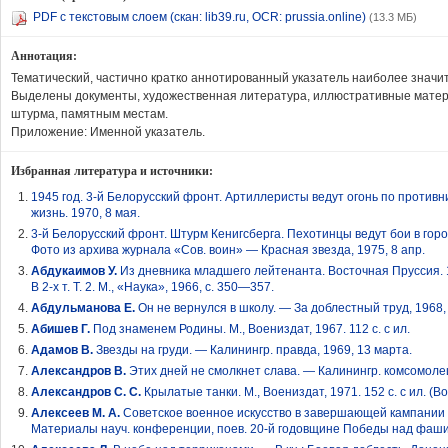
PDF с текстовым слоем (скан: lib39.ru, OCR: prussia.online)
(13.3 МБ)
Аннотация:
Тематический, частично кратко аннотированный указатель наиболее значи
Выделены документы, художественная литература, иллюстративные матер
штурма, памятным местам.
Приложение: Именной указатель.
Избранная литература и источники:
1945 год. 3-й Белорусский фронт. Артиллеристы ведут огонь по противн
жизнь. 1970, 8 мая.
3-й Белорусский фронт. Штурм Кенигсберга. Пехотинцы ведут бои в город
Фото из архива журнала «Сов. воин» — Красная звезда, 1975, 8 апр.
Абдукаимов У.
Из дневника младшего лейтенанта. Восточная Пруссия. 
В 2-х т. Т. 2. М., «Наука», 1966, с. 350—357.
Абдульманова Е.
Он не вернулся в школу. — За доблестный труд, 1968,
Абишев Г.
Под знаменем Родины. М., Воениздат, 1967. 112 с. с ил.
Адамов В.
Звезды на груди. — Калинингр. правда, 1969, 13 марта.
Александров В.
Этих дней не смолкнет слава. — Калинингр. комсомолец
Александров С. С.
Крылатые танки. М., Воениздат, 1971. 152 с. с ил. (В
Алексеев М. А.
Советское военное искусство в завершающей кампании в
Материалы науч. конференции, поев. 20-й годовщине Победы над фашистск