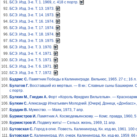
БСЭ. Изд. 3-е. Т. 1. 1969, с. 418 с портр.
БСЭ. Изд. 3-е. Т. 13. 1973.
БСЭ. Изд. 3-е. Т. 14. 1973.
БСЭ. Изд. 3-е. Т. 16. 1974.
БСЭ. Изд. 3-е. Т. 17. 1974.
БСЭ. Изд. 3-е. Т. 18. 1974.
БСЭ. Изд. 3-е. Т. 19. 1975.
БСЭ. Изд. 3-е. Т. 3. 1970.
БСЭ. Изд. 3-е. Т. 4. 1971.
БСЭ. Изд. 3-е. Т. 5. 1971.
БСЭ. Изд. 3-е. Т. 6. 1971.
БСЭ. Изд. 3-е. Т. 7. 1972.
Будрис С.
Памятник Победы в Калининграде. Вильнюс, 1965. 27 с.; 16 л.
Булатов Г.
Восставший из мертвых. — В кн.: Славные сыны Башкирии. Оче
с портр.
Булкин М.
,
Гнедин А.
Форт «Король Фридрих Вильгельм». — Красноармей
Булкин С.
Александр Игнатьевич Молодчий. [Очерк]. Донецк, «Донбасс», 19
Бурдин В.
Мужество. — Маяк, 1973, 7 апр.
Бурмистров И.
Памятник А. Космодемьянскому. — Комс. правда, 1960, 5 
Бурмистров И.
Подвигу жить! — Сельск. жизнь, 1969, 11 апр.
Бутовская С.
Город в огне. Повесть. Калининград, Кн. изд-во, 1961. 100 с
Бутовская С.
Калининград. Ил. очерк. Калининград, Кн. изд-во, 1959. 66 с