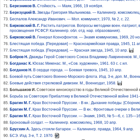
Березников В.
Стойкость. — Маяк, 1966, 19 ноября.
Березуцкий В.
Звезды Григория Мыльникова. — Калинингр. комсомолец,
Беспалов Александр Иванович. — Мол. коммунист, 1970, № 2, с. 22.
Бирковский В. Г.
Растить патриотов. Вопросы методики воен.-патриот, вос
просвещения РСФСР. Калинингр. обл. отд. нар. образования).
Бирковский В.
Генерал Ксенофонтов. — Знамя коммунизма, 1969, 20 но
Блестящая победа. [Передовая] — Красноармейская правда, 1945, 11 а
Блестящая победа. [Передовая]. — Красная звезда, 1945, 10 апр.
Бобров Н.
Дважды Герой Советского Союза Владимир Лавриненков. М., В
Богданас К.
Юозас Микенас. М., «Сов. художник», 1961. 63 с. с ил.
Богданов Н.
В сердце города. — Боевая тревога, 1945, 10 апр.
Боевой путь Советского Военно-Морского флота. Изд. 3-е, доп. М., Воени
Боевые действия стрелковой дивизии. М., Воениздат, 1958.
Большаков И.
Советское киноискусство в годы Великой Отечественной вой
Борьба за Советскую Прибалтику в Великой Отечественной войне 1941—
Брагин М. Г.
Крах Восточной Пруссии. - В кн.: Дыхание победы. [Сборник].
Брагин М. Г.
Крах Восточной Пруссии. — В кн.: Фронтовые очерки о Велик
Брагин М. Г.
Крах Восточной Пруссии. — Знамя, 1945, № 5—6, с. 135—16
Бронзовый солдат. — Калинингр. комсомолец, 1968, 10 апр.
Брускин А.
Здесь стояли батареи. — Калинингр. правда, 1964, 9 апр.
БСЭ. Изд. 3-е, Т. 2. 1970.