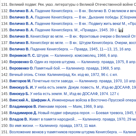
Великий подвиг. Рек. указ. литературы о Великой Отечественной войне Сов
Величко В. А.
Падение Кенигсберга. — В кн.: Величко В. О великом и веч
Величко В. А.
Падение Кенигсберга. — В кн.: Дыхание победы. [Сборник].
Величко В. А.
Падение Кенигсберга. — В кн.: Подвигу жить века! М., «Пра
Величко В. А.
Падение Кенигсберга. М., «Правда», 1945. 39 с.
Величко В.
Кенигсберг во мгле. — В кн.: Фронтовые очерки о Великой Оте
Величко В.
Кенигсберг во мгле. — В кн.: Штурм Кенигсберга. Очерки, вос
Величко В.
Падение Кенигсберга. — Правда, 1945, 11—13, 15, 16 апр.
Верников П. С.
Штурм. — Калинингр. комсомолец, 1966, 6 апр.
Веровенко О.
Один из героев штурма. — Калинингр. правда, 1975, 8 апр.
Веровенко О.
Памятный бой. — Калинингр. правда, 1968, 5 апр.
Вечный огонь. Стихи. Калининград, Кн. изд-во, 1972, 96 с. с ил.
Викторов М.
Почетные гости завода. — Калинингр. правда, 1970, 10 апр
Винокур Б. И.
У неба есть земля. Докум. повесть. М., Изд-во ДОСААФ, 197
Винокур Б.
У неба есть земля. М., Изд-во ДОСААФ, 1974. 127 с
Винский А.
,
Шифрин А.
Инженерные войска в Восточно-Прусской операции
Владимиров В.
Именами героев. — Маяк, 1966, 9 апр.
Владимиров Д.
Новый подвиг офицера-героя. — Боевая тревога, 1945, 
Владов В.
Живет в памяти народной... — Калинингр. правда, 1970, 29 м
Во имя жизни. — Калинингр. правда, 1973, 11 мая.
Возложение венков у памятников героям штурма Кенигсберга. — Калининг