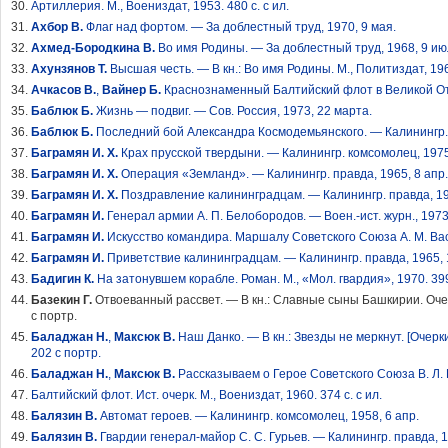
Артиллерия. М., Воениздат, 1953. 480 с. с ил.
Ахбор В.
Флаг над фортом. — За доблестный труд, 1970, 9 мая.
Ахмед-Бородкина В.
Во имя Родины. — За доблестный труд, 1968, 9 ию
Ахунзянов Т.
Высшая честь. — В кн.: Во имя Родины. М., Политиздат, 196
Ачкасов В.
,
Вайнер Б.
Краснознаменный Балтийский флот в Великой Оте
Баблюк Б.
Жизнь — подвиг. — Сов. Россия, 1973, 22 марта.
Баблюк Б.
Последний бой Александра Космодемьянского. — Калинингр. 
Баграмян И. X.
Крах прусской твердыни. — Калинингр. комсомолец, 1975, 
Баграмян И. X.
Операция «Земланд». — Калинингр. правда, 1965, 8 апр.
Баграмян И. X.
Поздравление калининградцам. — Калинингр. правда, 19
Баграмян И.
Генерал армии А. П. Белобородов. — Воен.-ист. журн., 1973
Баграмян И.
Искусство командира. Маршалу Советского Союза А. М. Васи
Баграмян И.
Приветствие калининградцам. — Калинингр. правда, 1965, 
Бадигин К.
На затонувшем корабле. Роман. М., «Мол. гвардия», 1970. 399 
Базекин Г.
Отвоеванный рассвет. — В кн.: Славные сыны Башкирии. Очерк
с портр.
Баладжан Н.
,
Максюк B.
Наш Данко. — В кн.: Звезды не меркнут. [Очерки
202 с портр.
Баладжан Н.
,
Максюк В.
Рассказываем о Герое Советского Союза B. Л. 
Балтийский флот. Ист. очерк. М., Воениздат, 1960. 374 с. с ил.
Балязин В.
Автомат героев. — Калинингр. комсомолец, 1958, 6 апр.
Балязин В.
Гвардии генерал-майор С. С. Гурьев. — Калинингр. правда, 1