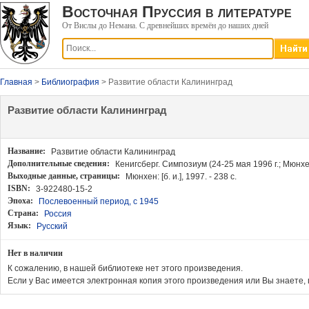
Восточная Пруссия в литературе
От Вислы до Немана. С древнейших времён до наших дней
Главная
>
Библиография
> Развитие области Калининград
Развитие области Калининград
Название:
Развитие области Калининград
Дополнительные сведения:
Кенигсберг. Симпозиум (24-25 мая 1996 г.; Мюнхе
Выходные данные
, страницы:
Мюнхен: [б. и.], 1997. - 238 с.
ISBN:
3-922480-15-2
Эпоха:
Послевоенный период, с 1945
Страна:
Россия
Язык:
Русский
Нет в наличии
К сожалению, в нашей библиотеке нет этого произведения.
Если у Вас имеется электронная копия этого произведения или Вы знаете, 