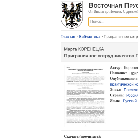
Восточная Прус
От Вислы до Немана. С древне
Главная
>
Библиотека
> Приграничное сотр
Марта КОРЕНЕЦКА
Приграничное сотрудничество 
Автор:
Коренец
Название:
Приг
Опубликовано в
практической ко
Эпоха:
Послево
Страна:
Росси
Язык:
Русский
Скачать (прочитать):