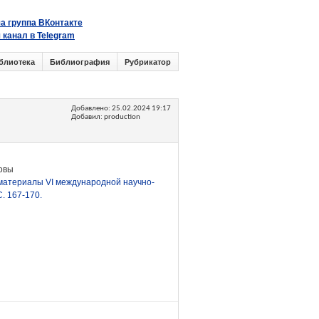
а группа ВКонтакте
 канал в Telegram
блиотека
Библиография
Рубрикатор
Добавлено:
25.02.2024 19:17
Добавил: production
овы
 материалы VI международной научно-
С. 167-170.