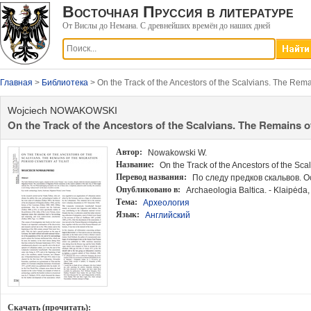
Восточная Пруссия в литературе
От Вислы до Немана. С древнейших времён до наших дней
Главная
>
Библиотека
> On the Track of the Ancestors of the Scalvians. The Rema
Wojciech NOWAKOWSKI
On the Track of the Ancestors of the Scalvians. The Remains of
Автор:
Nowakowski W.
Название:
On the Track of the Ancestors of the Sca
Перевод названия:
По следу предков скальвов. 
Опубликовано в:
Archaeologia Baltica. - Klaipėda, 
Тема:
Археология
Язык:
Английский
Скачать (прочитать):