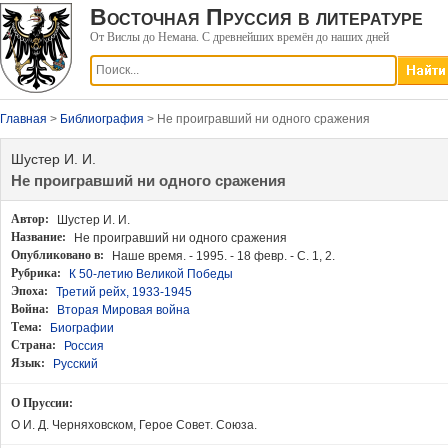
Восточная Пруссия в литературе
От Вислы до Немана. С древнейших времён до наших дней
Главная
>
Библиография
> Не проигравший ни одного сражения
Шустер И. И.
Не проигравший ни одного сражения
Автор:
Шустер И. И.
Название:
Не проигравший ни одного сражения
Опубликовано в:
Наше время. - 1995. - 18 февр. - С. 1, 2.
Рубрика:
К 50-летию Великой Победы
Эпоха:
Третий рейх, 1933-1945
Война:
Вторая Мировая война
Тема:
Биографии
Страна:
Россия
Язык:
Русский
О Пруссии:
О И. Д. Черняховском, Герое Совет. Союза.