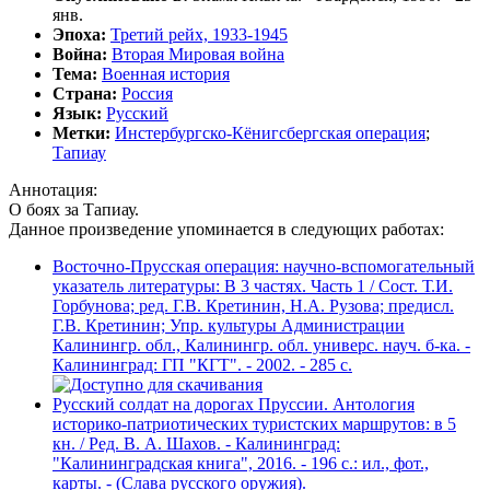
янв.
Эпоха:
Третий рейх, 1933-1945
Война:
Вторая Мировая война
Тема:
Военная история
Страна:
Россия
Язык:
Русский
Метки:
Инстербургско-Кёнигсбергская операция
;
Тапиау
Аннотация:
О боях за Тапиау.
Данное произведение упоминается в следующих работах:
Восточно-Прусская операция: научно-вспомогательный
указатель литературы: В 3 частях. Часть 1 / Сост. Т.И.
Горбунова; ред. Г.В. Кретинин, Н.А. Рузова; предисл.
Г.В. Кретинин; Упр. культуры Администрации
Калинингр. обл., Калинингр. обл. универс. науч. б-ка. -
Калининград: ГП "КГТ". - 2002. - 285 с.
Русский солдат на дорогах Пруссии. Антология
историко-патриотических туристских маршрутов: в 5
кн. / Ред. В. А. Шахов. - Калининград:
"Калининградская книга", 2016. - 196 с.: ил., фот.,
карты. - (Слава русского оружия).