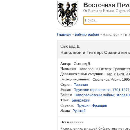
Восточная Прус
От Вислы до Немана. С древне
Главная
>
Библиография
> Наполеон и Гит
Сьюард Д.
Наполеон и Гитлер: Сравнител
Автор:
Сьюард Д.
Название:
Наполеон и Гитлер: Сравните
Дополнительные сведения:
Пер. с англ. И
Выходные данные
:
Смоленск: Русич. 1995
Серия:
Тирания
Эпохи:
Прусское королевство, 1701-1871
Войны:
Наполеоновские войны
;
Вторая 
Тема:
Биографии
Страны:
Пруссия
;
Франция
Язык:
Русский
Нет в наличии
К сожалению, в нашей библиотеке нет эт