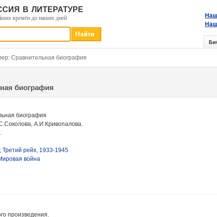
сия в литературе
Наш
йших времён до наших дней
Наш
Би
лер: Сравнительная биография
ьная биография
льная биография
.С.Соколова, А.И.Кривопалова.
.
;
Третий рейх, 1933-1945
Мировая война
ого произведения.