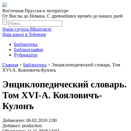
Восточная Пруссия в литературе
От Вислы до Немана. С древнейших времён до наших дней
Наша группа ВКонтакте
Наш канал в Telegram
Библиотека
Библиография
Рубрикатор
Главная
>
Библиотека
> Энциклопедический словарь. Том
XVI-А. Кояловичъ-Кулонъ
Энциклопедический словарь.
Том XVI-А. Кояловичъ-
Кулонъ
Добавлено:
06.02.2010 2:00
Добавил: production
Обновлено:
11.11.2018 14:02