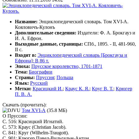
Название:
Энциклопедический словарь. Том XVI-А.
Кояловичъ-Кулонъ
Дополнительные сведения:
Издатели: Ф. А. Брокгауз и
И. А. Ефрон.
Выходные данные
, страницы:
СПб., 1895. - II, 481-960,
II с.
Входит в:
Энциклопедический словарь [Брокгауза и
Ефрона]: В 86 т.
Эпоха:
Прусское королевство, 1701-1871
Тема:
Биографии
Страны:
Пруссия
;
Польша
Язык:
Русский
Метки:
Красицкий И.
;
Краус К. Я.
;
Круг В. Т.
;
Крюгер
П. В. А.
Скачать (прочитать):
Том XVI-А
(35.8 МБ)
О Пруссии:
С. 516: Красицкий Игнатий.
С. 573: Краус (Christian Jacob).
С. 841: Круг (Wilhelm-Traugott).
С. 901: Крюгер Павел-Вильгельм-Антон.