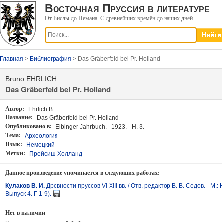
Восточная Пруссия в литературе
От Вислы до Немана. С древнейших времён до наших дней
Главная
>
Библиография
> Das Gräberfeld bei Pr. Holland
Bruno EHRLICH
Das Gräberfeld bei Pr. Holland
Автор:
Ehrlich B.
Название:
Das Gräberfeld bei Pr. Holland
Опубликовано в:
Elbinger Jahrbuch. - 1923. - H. 3.
Тема:
Археология
Язык:
Немецкий
Метки:
Прейсиш-Холланд
Данное произведение упоминается в следующих работах:
Кулаков В. И.
Древности пруссов VI-XIII вв. / Отв. редактор В. В. Седов. - М.
Выпуск 4. Г 1-9).
Нет в наличии