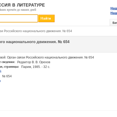
сия в литературе
Наш
йших времён до наших дней
Наш
Би
язи Российского национального движения. № 654
ого национального движения. № 654
вой: Орган связи Российского национального движения. № 654
 сведения:
Редактор В. В. Орехов
ые
, страницы:
Париж, 1985. - 32 с.
й
№ 654
я