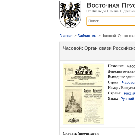
Восточная Прус
От Вислы до Немана. С древне
Главная
>
Библиотека
> Часовой: Орган св
Часовой: Орган связи Российск
Название:
Часо
Дополнительные
Выходные данн
Серия:
Часово
Номер / Выпуск:
Страна:
Росси
Язык:
Русский
Скачать (прочитать):