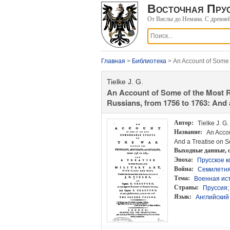
Восточная Прус
От Вислы до Немана. С древне
Главная
>
Библиотека
> An Account of Some 
Tielke J. G.
An Account of Some of the Most R
Russians, from 1756 to 1763: And a
Maps. The second volume.
Автор:
Tielke J. G.
Название:
An Accou
And a Treatise on S
Выходные данные
,
Эпоха:
Прусское к
Война:
Семилетня
Тема:
Военная ис
Страны:
Пруссия
Язык:
Английский