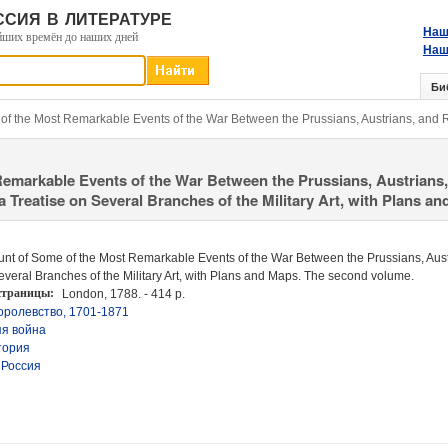
сия в литературе
Наш
йших времён до наших дней
Наш
Би
of the Most Remarkable Events of the War Between the Prussians, Austrians, and
emarkable Events of the War Between the Prussians, Austrians
 Treatise on Several Branches of the Military Art, with Plans an
nt of Some of the Most Remarkable Events of the War Between the Prussians, Aust
everal Branches of the Military Art, with Plans and Maps. The second volume.
 страницы:
London, 1788. - 414 p.
оролевство, 1701-1871
я война
тория
;
Россия