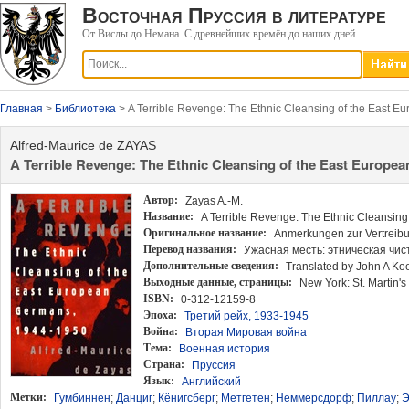
Восточная Пруссия в литературе
От Вислы до Немана. С древнейших времён до наших дней
Главная
>
Библиотека
> A Terrible Revenge: The Ethnic Cleansing of the East 
Alfred-Maurice de ZAYAS
A Terrible Revenge: The Ethnic Cleansing of the East Europe
Автор:
Zayas A.-M.
Название:
A Terrible Revenge: The Ethnic Cleansin
Оригинальное название:
Anmerkungen zur Vertreib
Перевод названия:
Ужасная месть: этническая чис
Дополнительные сведения:
Translated by John A Ko
Выходные данные
, страницы:
New York: St. Martin's 
ISBN:
0-312-12159-8
Эпоха:
Третий рейх, 1933-1945
Война:
Вторая Мировая война
Тема:
Военная история
Страна:
Пруссия
Язык:
Английский
Метки:
Гумбиннен
;
Данциг
;
Кёнигсберг
;
Метгетен
;
Неммерсдорф
;
Пиллау
;
Э